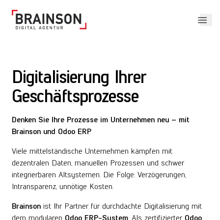
Hau
Service-Hub
Digitalisierung Ihrer
Förderungen
Geschäftsprozesse
Projekte
Denken Sie Ihre Prozesse im Unternehmen neu – mit
Agentur
Brainson und Odoo ERP
Viele mittelständische Unternehmen kämpfen mit
dezentralen Daten, manuellen Prozessen und schwer
integrierbaren Altsystemen. Die Folge: Verzögerungen,
Intransparenz, unnötige Kosten.
Brainson
ist Ihr Partner für durchdachte Digitalisierung mit
dem modularen
Odoo
ERP-System
. Als zertifizierter
Odoo